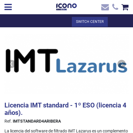
✖
EN
Total:
€0.00
SWITCH CENTER
Home
SEE THE BASKET
Home
>
Shop online
> Licencia IMT standard - 1º ESO (licencia 4 años).
Contact
Licencia IMT standard - 1º ESO (licencia 4
años).
Ref.
IMTSTANDARD4ARIBERA
La licencia del software de filtrado IMT Lazarus es un complemento