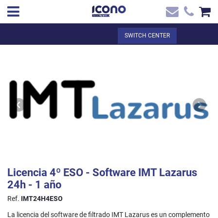
✖
EN
Total:
€0.00
SWITCH CENTER
Home
SEE THE BASKET
Home
>
Shop online
> Licencia 4º ESO - Software IMT Lazarus 24h - 1 año
Contact
Licencia 4º ESO - Software IMT Lazarus
24h - 1 año
Ref.
IMT24H4ESO
La licencia del software de filtrado IMT Lazarus es un complemento