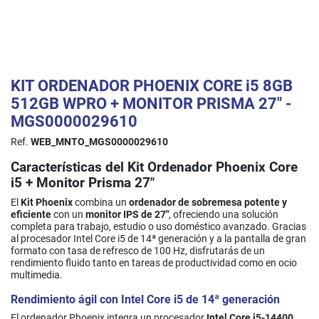
KIT ORDENADOR PHOENIX CORE i5 8GB
512GB WPRO + MONITOR PRISMA 27" -
MGS0000029610
Ref.
WEB_MNTO_MGS0000029610
Características del Kit Ordenador Phoenix Core
i5 + Monitor Prisma 27"
El
Kit Phoenix
combina un
ordenador de sobremesa potente y
eficiente
con un
monitor IPS de 27"
, ofreciendo una solución
completa para trabajo, estudio o uso doméstico avanzado. Gracias
al procesador Intel Core i5 de 14ª generación y a la pantalla de gran
formato con tasa de refresco de 100 Hz, disfrutarás de un
rendimiento fluido tanto en tareas de productividad como en ocio
multimedia.
Rendimiento ágil con Intel Core i5 de 14ª generación
El ordenador Phoenix integra un procesador
Intel Core i5-14400
,