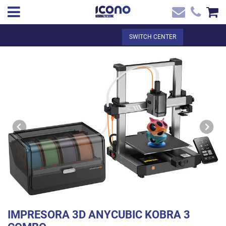
✖
EN
Total:
€0.00
SWITCH CENTER
Home
SEE THE BASKET
Home
>
Shop online
> IMPRESORA 3D ANYCUBIC KOBRA 3 COMBO
Contact
IMPRESORA 3D ANYCUBIC KOBRA 3