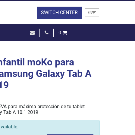
SWITCH CENTER
EN
0
€0.00
SEE THE BASKET
nfantil moKo para
Samsung Galaxy Tab A
19
VA para máxima protección de tu tablet
 Tab A 10.1 2019
vailable.