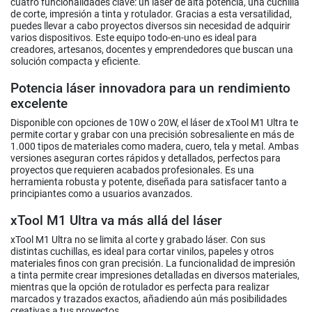
cuatro funcionalidades clave: un láser de alta potencia, una cuchilla
de corte, impresión a tinta y rotulador. Gracias a esta versatilidad,
puedes llevar a cabo proyectos diversos sin necesidad de adquirir
varios dispositivos. Este equipo todo-en-uno es ideal para
creadores, artesanos, docentes y emprendedores que buscan una
solución compacta y eficiente.
Potencia láser innovadora para un rendimiento
excelente
Disponible con opciones de 10W o 20W, el láser de xTool M1 Ultra te
permite cortar y grabar con una precisión sobresaliente en más de
1.000 tipos de materiales como madera, cuero, tela y metal. Ambas
versiones aseguran cortes rápidos y detallados, perfectos para
proyectos que requieren acabados profesionales. Es una
herramienta robusta y potente, diseñada para satisfacer tanto a
principiantes como a usuarios avanzados.
xTool M1 Ultra va más allá del láser
xTool M1 Ultra no se limita al corte y grabado láser. Con sus
distintas cuchillas, es ideal para cortar vinilos, papeles y otros
materiales finos con gran precisión. La funcionalidad de impresión
a tinta permite crear impresiones detalladas en diversos materiales,
mientras que la opción de rotulador es perfecta para realizar
marcados y trazados exactos, añadiendo aún más posibilidades
creativas a tus proyectos.