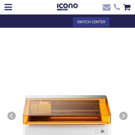
✖
EN
Total:
€0.00
SWITCH CENTER
Home
SEE THE BASKET
Home
>
Shop online
> CORTADORA LASER XTOOL M1 ULTRA 20W
Contact