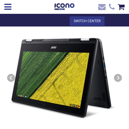
✖
EN
Total:
€0.00
SWITCH CENTER
Home
SEE THE BASKET
Home
>
Shop online
> Chromebook Spin 11 + canon digital + Licencia
Contact
google - Precio especial CEIP Sant Jordi