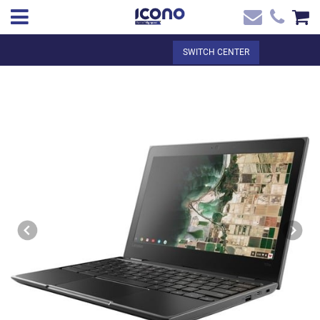
✖
EN
Total:
€0.00
SWITCH CENTER
Home
SEE THE BASKET
Home
>
Shop online
> Chromebook Lenovo 100e 2a generación + Canon
Contact
digital