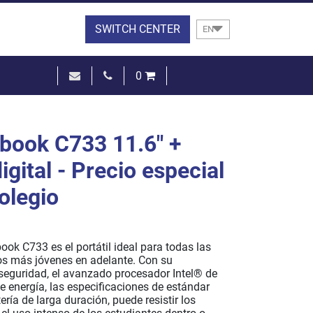
SWITCH CENTER
EN
0
€0.00
SEE THE BASKET
ook C733 11.6" +
gital - Precio especial
olegio
ok C733 es el portátil ideal para todas las
os más jóvenes en adelante. Con su
 seguridad, el avanzado procesador Intel® de
 energía, las especificaciones de estándar
ería de larga duración, puede resistir los