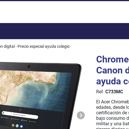
Total:
digital - Precio especial ayuda colegio
Chromeb
Canon di
ayuda c
Ref.
C733MC
El Acer Chromebo
edades, desde l
certificación de
bajo consumo de
militar y una bat