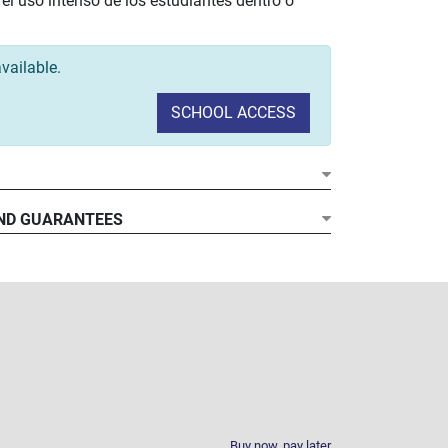
y el uso intenso de los estudiantes dentro o
vailable.
SCHOOL ACCESS
ND GUARANTEES
Buy now, pay later