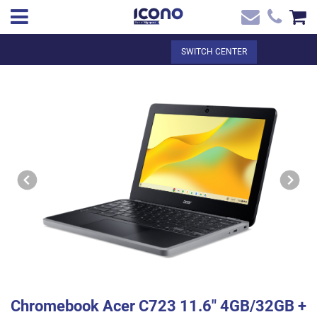
✖
EN
Total:
€0.00
SWITCH CENTER
Home
SEE THE BASKET
Home
>
Shop online
> Chromebook Acer C723 11.6` 4GB/32GB + Cánon
Contact
Digital + Licencia Google Chrome
Chromebook Acer C723 11.6" 4GB/32GB +