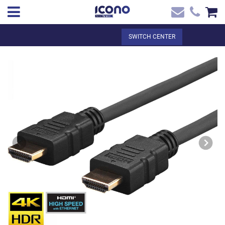
✖
EN
Total:
€0.00
SWITCH CENTER
Home
SEE THE BASKET
Home
>
Shop online
> CABLE HDMI PRO 10M
Contact