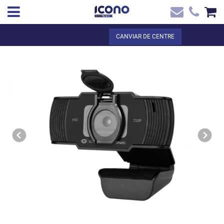
✖
CA
Total:
0,00 €
CANVIAR DE CENTRE
Inici
VEURE EL CISTELL
Inici
>
Botiga online
> WEBCAM HD 720p
Contacte