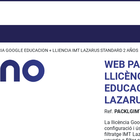
Total:
IA GOOGLE EDUCACION + LLIENCIA IMT LAZARUS STANDARD 2 AÑOS
WEB P
LLICÈN
EDUCAC
LAZARU
Ref.
PACKLGIM
La llicència Go
configuració i ú
filtratge IMT La