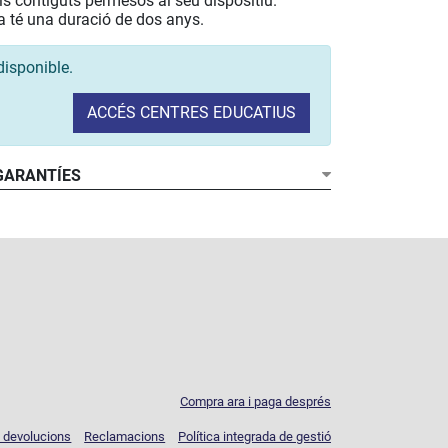
 els contiguts permesos al seu dispositiu.
a té una duració de dos anys.
disponible.
ACCÉS CENTRES EDUCATIUS
 GARANTÍES
Compra ara i paga després
e devolucions
Reclamacions
Política integrada de gestió