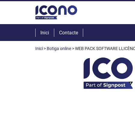
Inici
Contacte
Inici
>
Botiga online
> WEB PACK SOFTWARE LLICÈNC