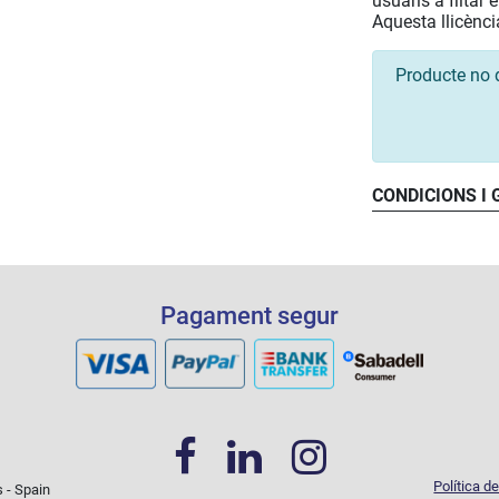
usuaris a filtar
Aquesta llicènci
Producte no 
CONDICIONS I
Pagament segur
Política d
s - Spain