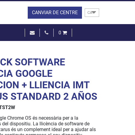
CANVIAR DE CENTRE
CA
0
0,00 €
VEURE EL CISTELL
ACK SOFTWARE
CIA GOOGLE
ION + LLIENCIA IMT
S STANDARD 2 AÑOS
TST2W
ogle Chrome OS és necessària per a la
s del dispositiu. La llicència de software de
zarus és un complement ideal per a ajudar als