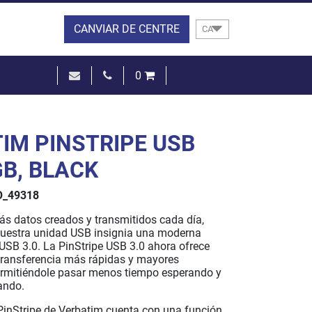
CANVIAR DE CENTRE
CA
0
0,00 €
VEURE EL CISTELL
IM PINSTRIPE USB
GB, BLACK
_49318
s datos creados y transmitidos cada día,
uestra unidad USB insignia una moderna
 USB 3.0. La PinStripe USB 3.0 ahora ofrece
transferencia más rápidas y mayores
rmitiéndole pasar menos tiempo esperando y
ando.
inStripe de Verbatim cuenta con una función