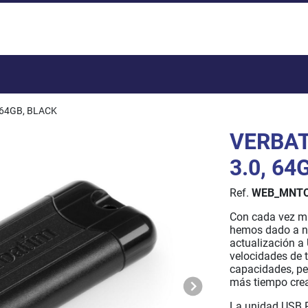
Total:
 64GB, BLACK
VERBAT
3.0, 64
Ref.
WEB_MNTO
Con cada vez má
hemos dado a n
actualización a
velocidades de 
capacidades, pe
más tiempo cre
La unidad USB P