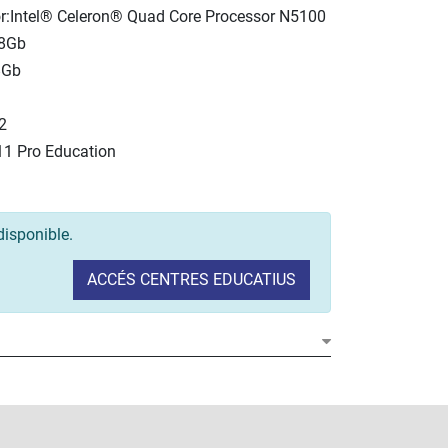
r:Intel® Celeron® Quad Core Processor N5100
 8Gb
8Gb
2
1 Pro Education
disponible.
ACCÉS CENTRES EDUCATIUS