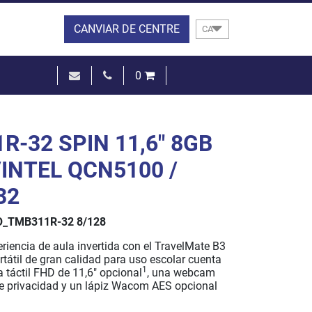
CANVIAR DE CENTRE
CA
0
0,00 €
VEURE EL CISTELL
R-32 SPIN 11,6" 8GB
/INTEL QCN5100 /
32
_TMB311R-32 8/128
riencia de aula invertida con el TravelMate B3
rtátil de gran calidad para uso escolar cuenta
1
 táctil FHD de 11,6" opcional
, una webcam
e privacidad y un lápiz Wacom AES opcional