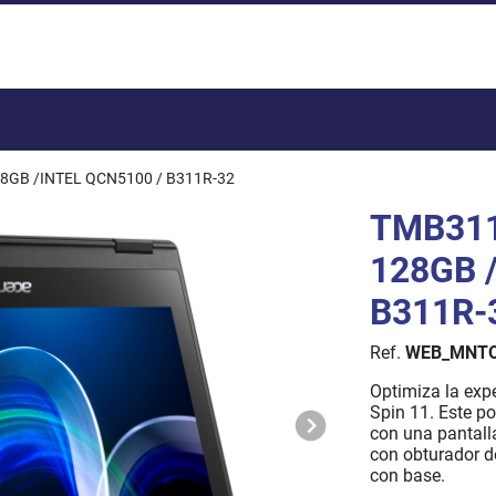
Total:
28GB /INTEL QCN5100 / B311R-32
TMB311
128GB 
B311R-
Ref.
WEB_MNTO
Optimiza la expe
Spin 11. Este po
con una pantalla
con obturador d
con base.