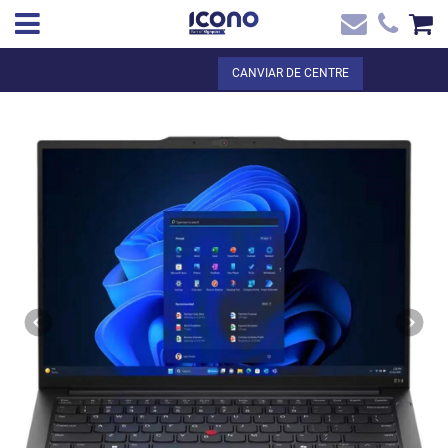
✖
CA
Total:
0,00 €
CANVIAR DE CENTRE
Inici
VEURE EL CISTELL
Inici
>
Botiga online
> Thinkpad E14 G6 Core ULTRA 5 125U 14` 16GB
Contacte
512GB W11 Pro + Canon Digital