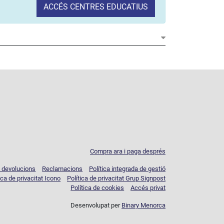
ACCÉS CENTRES EDUCATIUS
Compra ara i paga després
e devolucions
Reclamacions
Política integrada de gestió
ica de privacitat Icono
Política de privacitat Grup Signpost
Política de cookies
Accés privat
Desenvolupat per
Binary Menorca