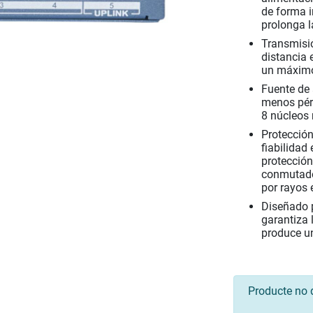
de forma i
prolonga l
Transmisi
distancia 
un máximo
Fuente de 
menos pérd
8 núcleos 
Protección
fiabilidad 
protección
conmutado
por rayos 
Diseñado p
garantiza 
produce un
Producte no 