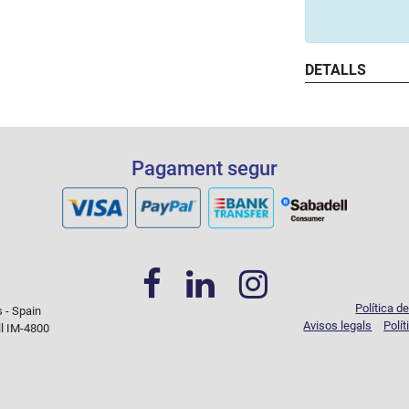
DETALLS
Pagament segur
Política d
s - Spain
Avisos legals
Polít
ll IM-4800