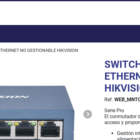
Total:
 ETHERNET NO GESTIONABLE HIKVISION
SWITCH
ETHERN
HIKVIS
Ref.
WEB_MNTO
Serie Pro
El conmutador d
acceso y propor
Gestión in
alimentaci