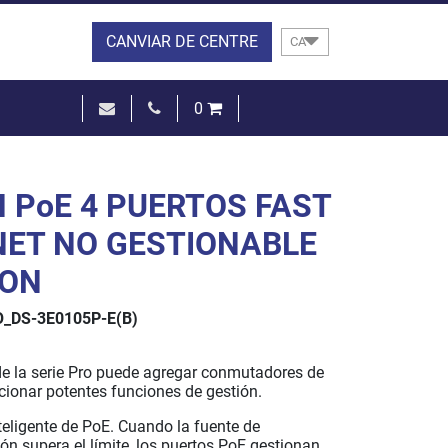
CANVIAR DE CENTRE
CA
0
0,00 €
VEURE EL CISTELL
 PoE 4 PUERTOS FAST
ET NO GESTIONABLE
ION
_DS-3E0105P-E(B)
e la serie Pro puede agregar conmutadores de
cionar potentes funciones de gestión.
teligente de PoE. Cuando la fuente de
ón supera el límite, los puertos PoE gestionan