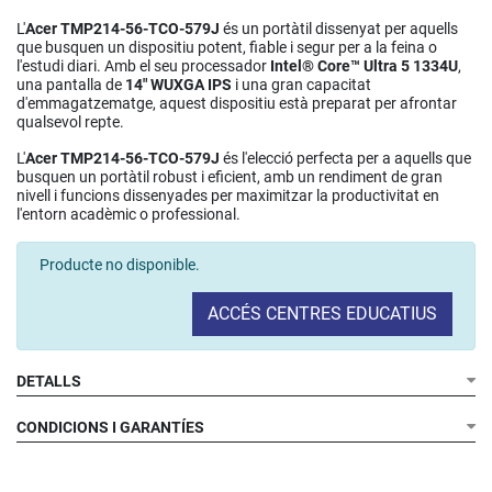
L'
Acer TMP214-56-TCO-579J
és un portàtil dissenyat per aquells
que busquen un dispositiu potent, fiable i segur per a la feina o
l'estudi diari. Amb el seu processador
Intel® Core™ Ultra 5 1334U
,
una pantalla de
14" WUXGA IPS
i una gran capacitat
d'emmagatzematge, aquest dispositiu està preparat per afrontar
qualsevol repte.
L'
Acer TMP214-56-TCO-579J
és l'elecció perfecta per a aquells que
busquen un portàtil robust i eficient, amb un rendiment de gran
nivell i funcions dissenyades per maximitzar la productivitat en
l'entorn acadèmic o professional.
Producte no disponible.
ACCÉS CENTRES EDUCATIUS
DETALLS
Pantalla de 14" WUXGA IPS
CONDICIONS I GARANTÍES
Processador Intel® Core™ Ultra 5 1334U