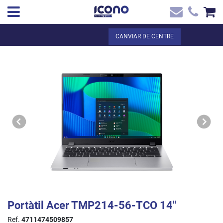
✖
CA
Total:
0,00 €
CANVIAR DE CENTRE
Inici
VEURE EL CISTELL
Inici
>
Botiga online
> Portàtil Acer TMP214-56-TCO 14`
Contacte
Portàtil Acer TMP214-56-TCO 14"
Ref.
4711474509857