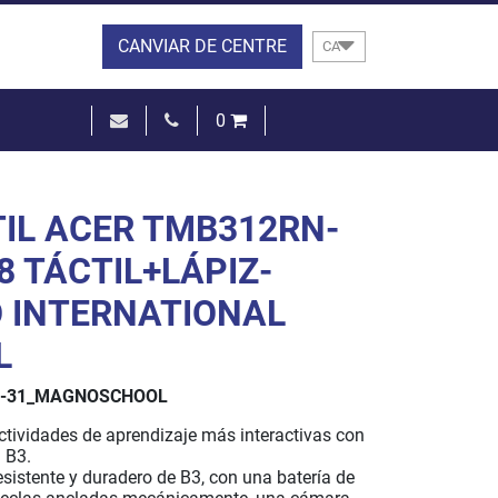
CANVIAR DE CENTRE
CA
0
0,00 €
VEURE EL CISTELL
IL ACER TMB312RN-
28 TÁCTIL+LÁPIZ-
 INTERNATIONAL
L
-31_MAGNOSCHOOL
ctividades de aprendizaje más interactivas con
 B3.
resistente y duradero de B3, con una batería de