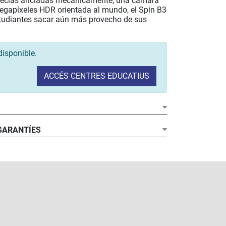
 teclas ancladas mecánicamente, una cámara
egapíxeles HDR orientada al mundo, el Spin B3
studiantes sacar aún más provecho de sus
disponible.
ACCÉS CENTRES EDUCATIUS
 GARANTÍES