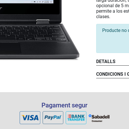
larga duración,
opcional de 5 m
permite a los e
clases.
Producte no 
DETALLS
CONDICIONS I
Pagament segur