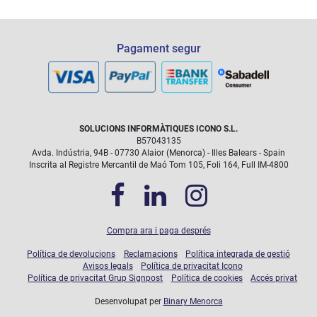
Les intervencions degudes a danys accidentals (rotura de
Pagament segur
pantalla,...) que quedin cobertes durant el temps que duri el
pla, tindran un cost fixe de 30 euros.
SOLUCIONS INFORMÀTIQUES ICONO S.L.
B57043135
Avda. Indústria, 94B - 07730 Alaior (Menorca) - Illes Balears - Spain
Inscrita al Registre Mercantil de Maó Tom 105, Foli 164, Full IM-4800
Compra ara i paga després
Política de devolucions
Reclamacions
Política integrada de gestió
Avisos legals
Política de privacitat Icono
Política de privacitat Grup Signpost
Política de cookies
Accés privat
Desenvolupat per
Binary Menorca