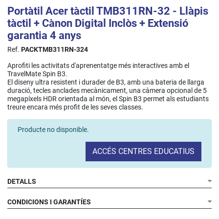
Portàtil Acer tàctil TMB311RN-32 - Llàpis
tàctil + Cànon Digital Inclòs + Extensió
garantia 4 anys
Ref.
PACKTMB311RN-324
Aprofiti les activitats d'aprenentatge més interactives amb el
TravelMate Spin B3.
El diseny ultra resistent i durader de B3, amb una bateria de llarga
duració, tecles anclades mecànicament, una càmera opcional de 5
megapíxels HDR orientada al món, el Spin B3 permet als estudiants
treure encara més profit de les seves classes.
Producte no disponible.
ACCÉS CENTRES EDUCATIUS
DETALLS
CONDICIONS I GARANTÍES