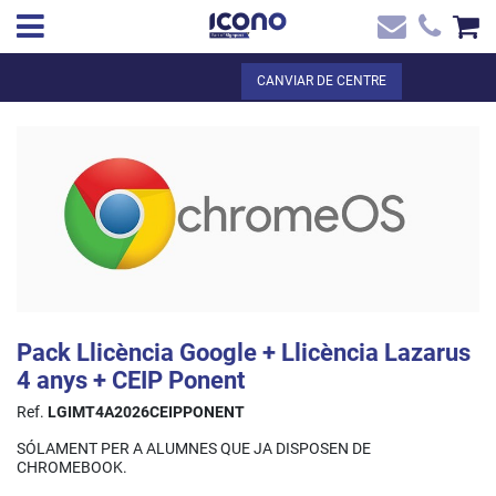
✖
CA
Total:
0,00 €
CANVIAR DE CENTRE
Inici
VEURE EL CISTELL
Inici
>
Botiga online
> Pack Llicència Google + Llicència Lazarus 4 anys +
Contacte
CEIP Ponent
Pack Llicència Google + Llicència Lazarus
4 anys + CEIP Ponent
Ref.
LGIMT4A2026CEIPPONENT
SÓLAMENT PER A ALUMNES QUE JA DISPOSEN DE
CHROMEBOOK.