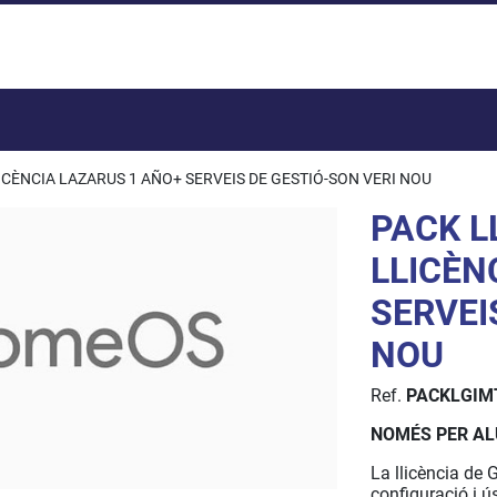
Total:
ICÈNCIA LAZARUS 1 AÑO+ SERVEIS DE GESTIÓ-SON VERI NOU
PACK L
LLICÈN
SERVEI
NOU
Ref.
PACKLGIM
NOMÉS PER AL
La llicència de
configuració i ú