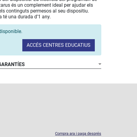
zarus és un complement ideal per ajudar els
r els continguts permesos al seu dispositiu.
a té una durada d'1 any.
disponible.
ACCÉS CENTRES EDUCATIUS
 GARANTÍES
Compra ara i paga després