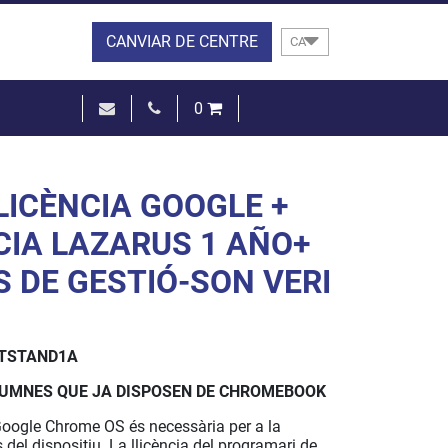
CANVIAR DE CENTRE
CA
0
0,00 €
VEURE EL CISTELL
LICÈNCIA GOOGLE +
CIA LAZARUS 1 AÑO+
S DE GESTIÓ-SON VERI
TSTAND1A
UMNES QUE JA DISPOSEN DE CHROMEBOOK
 Google Chrome OS és necessària per a la
s del dispositiu. La llicència del programari de