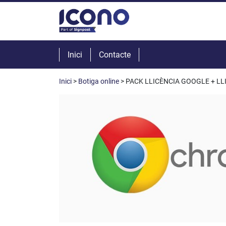
Inici
Contacte
Inici
>
Botiga online
> PACK LLICÈNCIA GOOGLE + LL