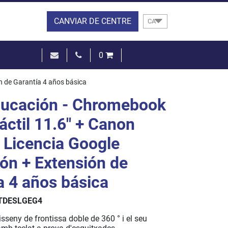
CANVIAR DE CENTRE
CA
0
0,00 €
n de Garantía 4 años básica
VEURE EL CISTELL
ducación - Chromebook
áctil 11.6" + Canon
+ Licencia Google
ón + Extensión de
a 4 años básica
TDESLGEG4
isseny de frontissa doble de 360 ° i el seu