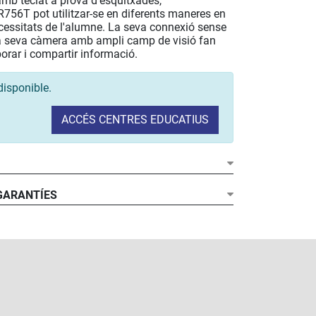
amb teclat a prova d'esquitxades,
756T pot utilitzar-se en diferents maneres en
ecessitats de l'alumne. La seva connexió sense
 la seva càmera amb ampli camp de visió fan
borar i compartir informació.​
disponible.
ACCÉS CENTRES EDUCATIUS
 GARANTÍES