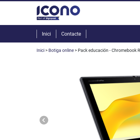
Inici
Contacte
Inici
>
Botiga online
> Pack educación - Chromebook R75