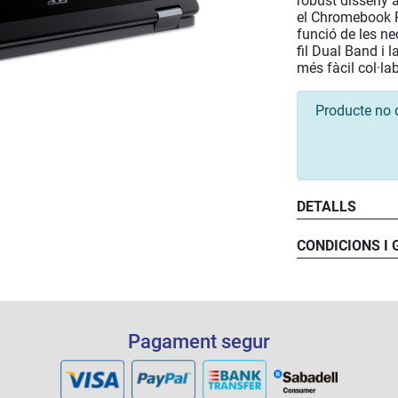
robust disseny 
el Chromebook R
funció de les n
fil Dual Band i
més fàcil col·la
Producte no 
DETALLS
CONDICIONS I
Pagament segur