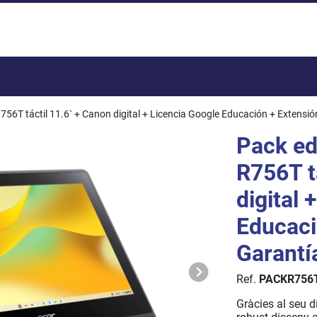
Total:
6T táctil 11.6` + Canon digital + Licencia Google Educación + Extensió
Pack e
R756T t
digital 
Educaci
Garantí
Ref.
PACKR756
Gràcies al seu d