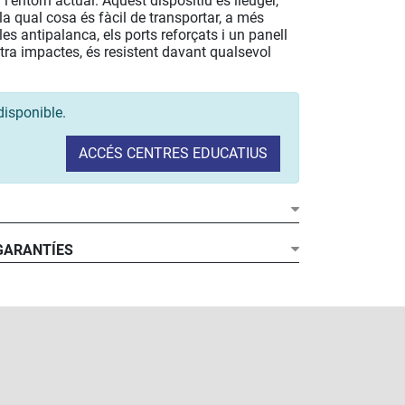
l'entorn actual. Aquest dispositiu és lleuger,
 la qual cosa és fàcil de transportar, a més
les antipalanca, els ports reforçats i un panell
ntra impactes, és resistent davant qualsevol
disponible.
ACCÉS CENTRES EDUCATIUS
 GARANTÍES