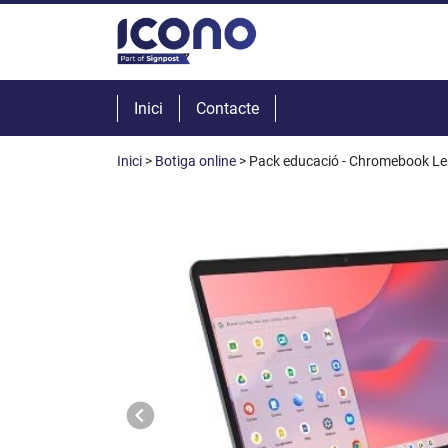
Inici
Contacte
Inici
>
Botiga online
> Pack educació - Chromebook Len