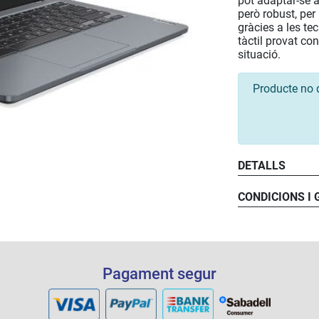
pot adaptar-se a 
però robust, per
gràcies a les tec
tàctil provat co
situació.
Producte no 
DETALLS
CONDICIONS I
Pagament segur