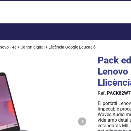
Total:
ovo 14e + Cànon digital + Llicència Google Educació
Pack ed
Lenovo 
Llicènc
Ref.
PACK82W7
El portàtil Len
impecable proce
Waves Àudio mill
vida amb detalls
estàndards MIL