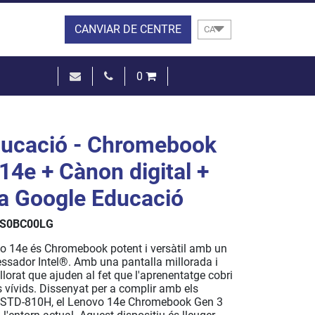
CANVIAR DE CENTRE
CA
0
0,00 €
VEURE EL CISTELL
ucació - Chromebook
14e + Cànon digital +
ia Google Educació
S0BC00LG
ovo 14e és Chromebook potent i versàtil amb un
ssador Intel®. Amb una pantalla millorada i
orat que ajuden al fet que l'aprenentatge cobri
 vívids. Dissenyat per a complir amb els
-STD-810H, el Lenovo 14e Chromebook Gen 3