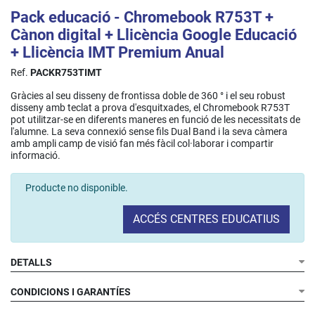
Pack educació - Chromebook R753T +
Cànon digital + Llicència Google Educació
+ Llicència IMT Premium Anual
Ref.
PACKR753TIMT
Gràcies al seu disseny de frontissa doble de 360 ​​° i el seu robust
disseny amb teclat a prova d'esquitxades, el Chromebook R753T
pot utilitzar-se en diferents maneres en funció de les necessitats de
l'alumne. La seva connexió sense fils Dual Band i la seva càmera
amb ampli camp de visió fan més fàcil col·laborar i compartir
informació.
Producte no disponible.
ACCÉS CENTRES EDUCATIUS
DETALLS
CONDICIONS I GARANTÍES