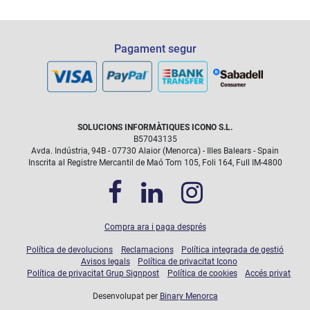
Pagament segur
SOLUCIONS INFORMÀTIQUES ICONO S.L.
B57043135
Avda. Indústria, 94B - 07730 Alaior (Menorca) - Illes Balears - Spain
Inscrita al Registre Mercantil de Maó Tom 105, Foli 164, Full IM-4800
Compra ara i paga després
Política de devolucions
Reclamacions
Política integrada de gestió
Avisos legals
Política de privacitat Icono
Política de privacitat Grup Signpost
Política de cookies
Accés privat
Desenvolupat per
Binary Menorca