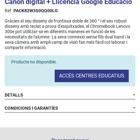
Cànon digital + Llicència Google Educació
Ref.
PACK82W3S0QQ00LG
Gràcies al seu disseny de frontissa doble de 360 ​​° i el seu robust
disseny amb teclat a prova d'esquitxades, el Chromebook Lenovo
300e pot utilitzar-se en diferents maneres en funció de les
necessitats de l'alumne. La seva connexió sense fils dual band i la
seva càmera amb ampli camp de visió fan més fàcil col·laborar i
compartir informació.
Producte no disponible.
ACCÉS CENTRES EDUCATIUS
DETALLS
CONDICIONS I GARANTÍES