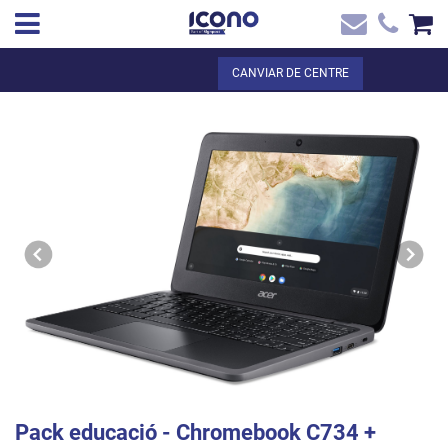
✖
CA
Total:
0,00 €
CANVIAR DE CENTRE
Inici
VEURE EL CISTELL
Inici
>
Botiga online
> Pack educació - Chromebook C734 + Cànon digital +
Contacte
Llicència Google Educació
Pack educació - Chromebook C734 +