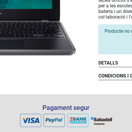
tecles difícils 
per a les escole
bateria i un dis
col·laboració i l
Producte no 
DETALLS
CONDICIONS I
Pagament segur
Les inte
pantalla.
el pla, n
l'any.