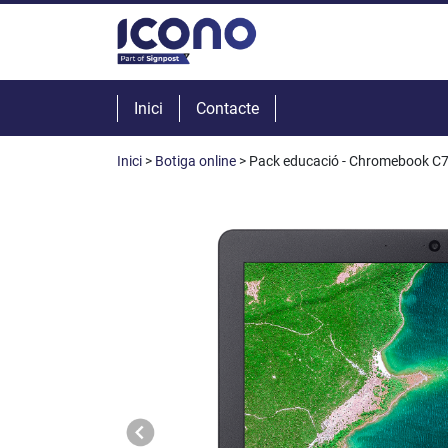
Inici
Contacte
Inici
>
Botiga online
> Pack educació - Chromebook C73