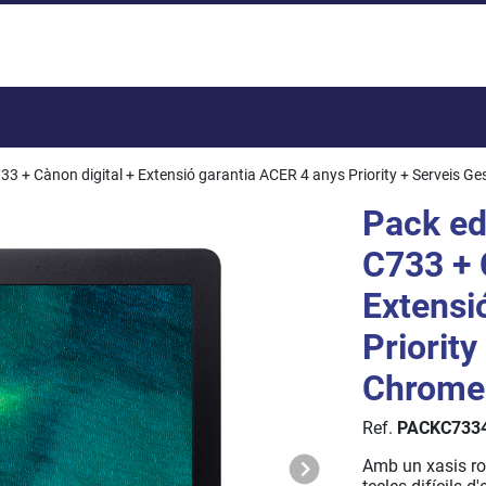
Total:
3 + Cànon digital + Extensió garantia ACER 4 anys Priority + Serveis G
Pack ed
C733 + 
Extensi
Priority
Chrome
Ref.
PACKC7334
Amb un xasis rob