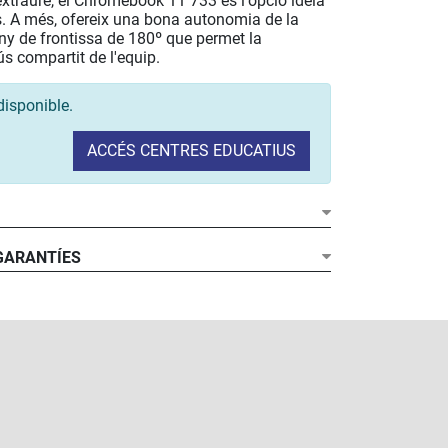
d'extraure, el Chromebook 11 733 és l'opció idela
s. A més, ofereix una bona autonomia de la
eny de frontissa de 180º que permet la
'ús compartit de l'equip.
disponible.
ACCÉS CENTRES EDUCATIUS
 GARANTÍES
rvencions degudes a danys accidentals (rotura de
..) que quedin cobertes durant el temps que duri
o tindran cap cost, amb un límit d'una reparació a