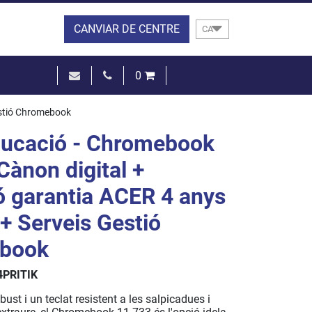
CANVIAR DE CENTRE
CA
0
0,00 €
estió Chromebook
VEURE EL CISTELL
ucació - Chromebook
Cànon digital +
ó garantia ACER 4 anys
 + Serveis Gestió
book
PRITIK
ust i un teclat resistent a les salpicadues i