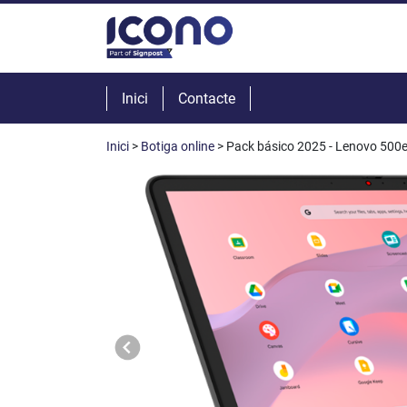
Inici
Contacte
Inici
>
Botiga online
> Pack básico 2025 - Lenovo 500e 