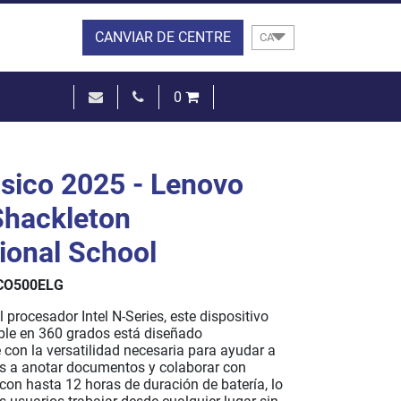
CANVIAR DE CENTRE
CA
0
0,00 €
VEURE EL CISTELL
sico 2025 - Lenovo
Shackleton
tional School
CO500ELG
 procesador Intel N-Series, este dispositivo
ible en 360 grados está diseñado
 con la versatilidad necesaria para ayudar a
es a anotar documentos y colaborar con
 con hasta 12 horas de duración de batería, lo