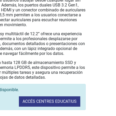
s usuarios trabajar desde cualquier lugar sin
 Además, los puertos duales USB 3.2 Gen1,
 HDMI y un conector combinado de auriculares
3,5 mm permiten a los usuarios conectarse a
nectar auriculares para escuchar reuniones
en movimiento.
sy multitáctil de 12.2” ofrece una experiencia
permite a los profesionales desplazarse por
o, documentos detallados o presentaciones con
Además, con un lápiz integrado opcional de
e navegar fácilmente por los datos.
n hasta 128 GB de almacenamiento SSD y
emoria LPDDR5, este dispositivo permite a los
r múltiples tareas y asegura una recuperación
ojas de datos detalladas.
disponible.
ACCÉS CENTRES EDUCATIUS