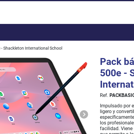
Total:
- Shackleton International School
Pack bá
500e - 
Interna
Ref.
PACKBASI
Impulsado por el
ligero y convert
específicamente
los profesional
facilidad. Viene