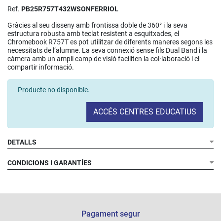
Ref.
PB25R757T432WSONFERRIOL
Gràcies al seu disseny amb frontissa doble de 360° i la seva
estructura robusta amb teclat resistent a esquitxades, el
Chromebook R757T es pot utilitzar de diferents maneres segons les
necessitats de l’alumne. La seva connexió sense fils Dual Band i la
càmera amb un ampli camp de visió faciliten la col·laboració i el
compartir informació.
Producte no disponible.
ACCÉS CENTRES EDUCATIUS
DETALLS
Processador:
Memòria RAM:
CONDICIONS I GARANTÍES
Disc dur:
Bateria:
Disseny:
Connectivitat:
Frontissa:
Pantalla:
Gràfics:
Pagament segur
Àudio i vídeo: