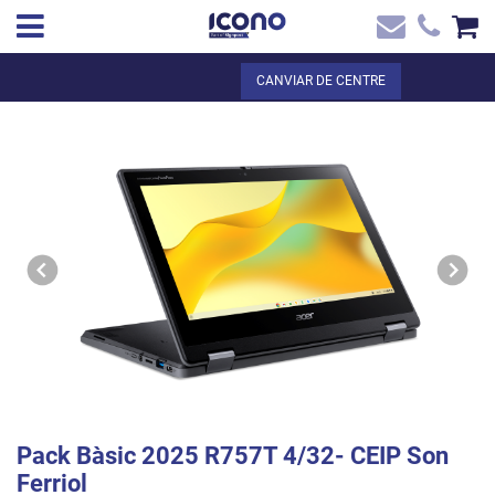
✖
CA
Total:
0,00 €
CANVIAR DE CENTRE
Inici
VEURE EL CISTELL
Inici
>
Botiga online
> Pack Bàsic 2025 R757T 4/32- CEIP Son Ferriol
Contacte
Pack Bàsic 2025 R757T 4/32- CEIP Son
Ferriol