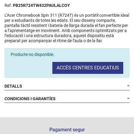
Ref.
PB25R724TW432PAULALCOY
L’Acer Chromebook Spin 311 (R724T) és un portàtil convertible ideal
per a estudiants de totes les edats. El seu disseny compacte,
pantalla tàctil resistent i bateria de llarga durada el fan perfecte per
a l’aprenentatge en moviment. Amb components optimitzats per a
l’educació i una estructura duradora, aquest dispositiu està
preparat per acompanyar el ritme de l’aula o de la llar.
Producte no disponible.
ACCÉS CENTRES EDUCATIUS
DETALLS
CONDICIONS I GARANTÍES
Processador:
Sistema operatiu:
Memòria RAM:
Emmagatzematge:
Pantalla:
Vidre:
Pagament segur
Gràfics: