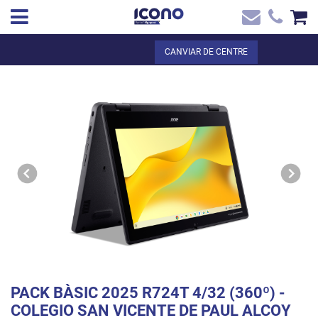
✖
CA
Total:
0,00 €
CANVIAR DE CENTRE
Inici
VEURE EL CISTELL
Inici
>
Botiga online
> PACK BÀSIC 2025 R724T 4/32 (360º) - COLEGIO
Contacte
SAN VICENTE DE PAUL ALCOY
PACK BÀSIC 2025 R724T 4/32 (360º) -
COLEGIO SAN VICENTE DE PAUL ALCOY