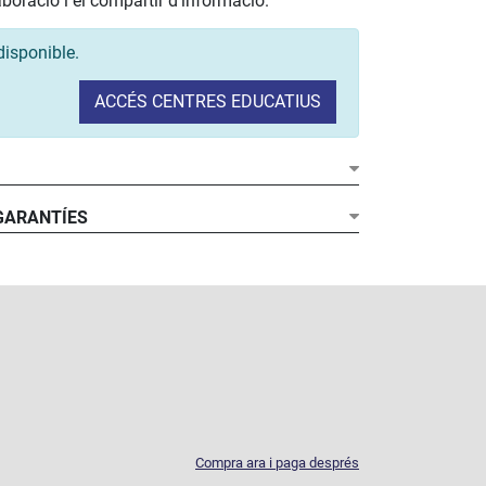
laboració i el compartir d’informació.
disponible.
ACCÉS CENTRES EDUCATIUS
dor:
 RAM:
 GARANTÍES
h:
:
franquícia de 30 €
cions
4 anys
90 dies
càmera:
a no està inclosa
operatiu:
acions:
Compra ara i paga després
: