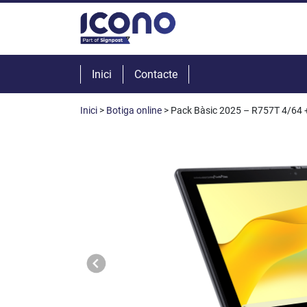
Inici
Contacte
Inici
>
Botiga online
> Pack Bàsic 2025 – R757T 4/64 +