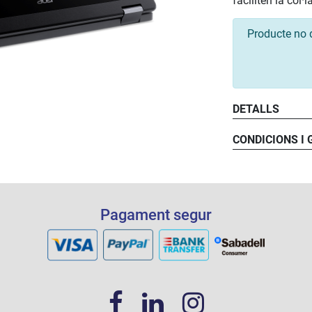
faciliten la col·
Producte no 
DETALLS
Processa
Memòria
CONDICIONS I
Disc dur:
Bateria:
Disseny:
Wi-Fi:
Bluetoot
Frontissa
Pagament segur
Pantalla:
4 repara
Gràfics:
Àudio:
Teclat:
Segona 
bateri
Sistema 
Actualitz
Garantia