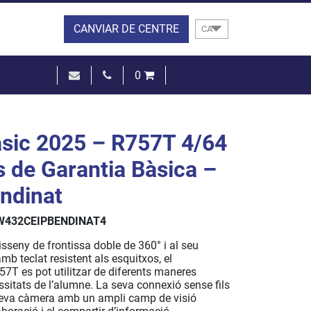
CANVIAR DE CENTRE
CA
0
0,00 €
VEURE EL CISTELL
sic 2025 – R757T 4/64
s de Garantia Bàsica –
ndinat
W432CEIPBENDINAT4
isseny de frontissa doble de 360° i al seu
mb teclat resistent als esquitxos, el
T es pot utilitzar de diferents maneres
sitats de l’alumne. La seva connexió sense fils
seva càmera amb un ampli camp de visió