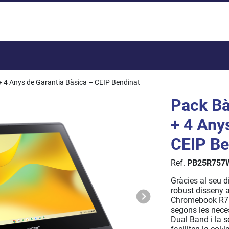
Total:
 4 Anys de Garantia Bàsica – CEIP Bendinat
Pack Bà
+ 4 Any
CEIP Be
Ref.
PB25R757
Gràcies al seu d
robust disseny a
Chromebook R757
segons les neces
Dual Band i la 