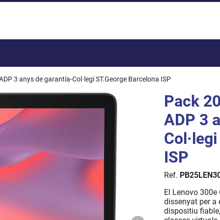
Total:
DP 3 anys de garantía-Col·legi ST.George Barcelona ISP
Pack 20
ADP 3 a
Col·leg
ISP
Ref.
PB25LEN3
El Lenovo 300e 
dissenyat per a 
dispositiu fiable,