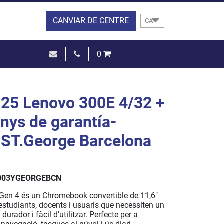
CANVIAR DE CENTRE
CA
0
0,00 €
VEURE EL CISTELL
25 Lenovo 300E 4/32 +
nys de garantía-
i ST.George Barcelona
003YGEORGEBCN
Gen 4 és un Chromebook convertible de 11,6"
estudiants, docents i usuaris que necessiten un
 durador i fàcil d’utilitzar. Perfecte per a