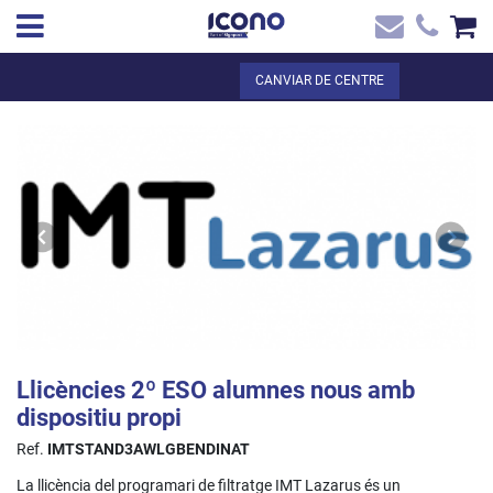
✖
CA
Total:
0,00 €
CANVIAR DE CENTRE
Inici
VEURE EL CISTELL
Inici
>
Botiga online
> Llicències 2º ESO alumnes nous amb dispositiu
Contacte
propi
Llicències 2º ESO alumnes nous amb
dispositiu propi
Ref.
IMTSTAND3AWLGBENDINAT
La llicència del programari de filtratge IMT Lazarus és un