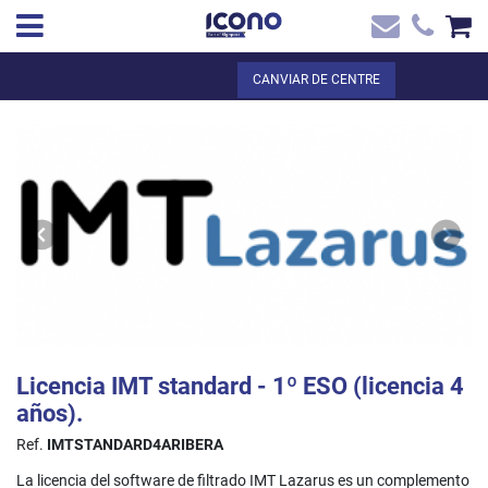
✖
CA
Total:
0,00 €
CANVIAR DE CENTRE
Inici
VEURE EL CISTELL
Inici
>
Botiga online
> Licencia IMT standard - 1º ESO (licencia 4 años).
Contacte
Licencia IMT standard - 1º ESO (licencia 4
años).
Ref.
IMTSTANDARD4ARIBERA
La licencia del software de filtrado IMT Lazarus es un complemento