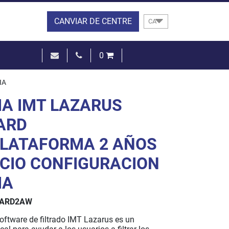
CANVIAR DE CENTRE
CA
0
0,00 €
IA
VEURE EL CISTELL
IA IMT LAZARUS
ARD
PLATAFORMA 2 AÑOS
ICIO CONFIGURACION
IA
DARD2AW
software de filtrado IMT Lazarus es un