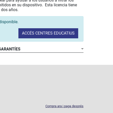
l para ayudar a los usuarios a filtrar los
tidos en su dispositivo. Esta licencia tiene
 dos años.
disponible.
ACCÉS CENTRES EDUCATIUS
 GARANTÍES
Compra ara i paga després