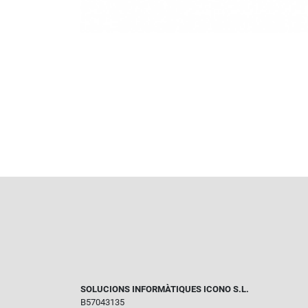
SOLUCIONS INFORMÀTIQUES ICONO S.L.
B57043135