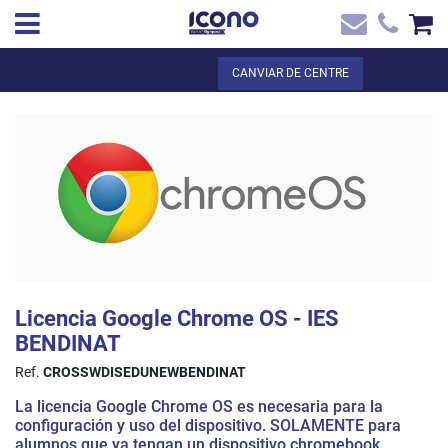
✖
CA
Total:
0,00 €
CANVIAR DE CENTRE
Inici
VEURE EL CISTELL
Inici
>
Botiga online
> Licencia Google Chrome OS - IES BENDINAT
Contacte
Licencia Google Chrome OS - IES
BENDINAT
Ref.
CROSSWDISEDUNEWBENDINAT
La licencia Google Chrome OS es necesaria para la
configuración y uso del dispositivo. SOLAMENTE para
alumnos que ya tengan un dispositivo chromebook.