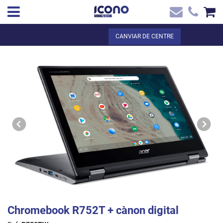
✖
CA
Total:
0,00 €
CANVIAR DE CENTRE
Inici
VEURE EL CISTELL
Inici
>
Botiga online
> Chromebook R752T + cànon digital
Contacte
Chromebook R752T + cànon digital