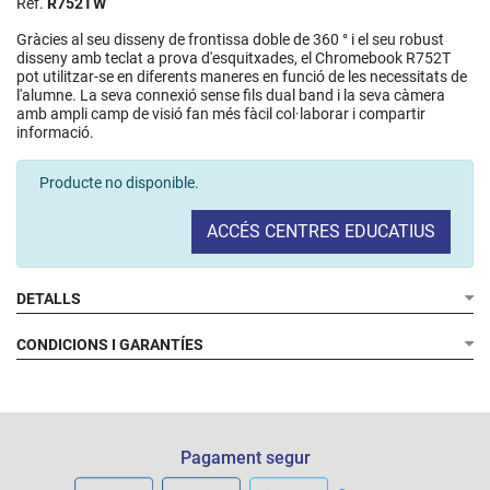
Ref.
R752TW
Gràcies al seu disseny de frontissa doble de 360 ​​° i el seu robust
disseny amb teclat a prova d'esquitxades, el Chromebook R752T
pot utilitzar-se en diferents maneres en funció de les necessitats de
l'alumne. La seva connexió sense fils dual band i la seva càmera
amb ampli camp de visió fan més fàcil col·laborar i compartir
informació.
Producte no disponible.
ACCÉS CENTRES EDUCATIUS
DETALLS
CONDICIONS I GARANTÍES
Pagament segur