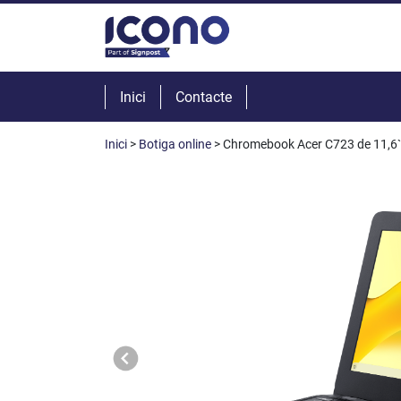
Inici
Contacte
Inici
>
Botiga online
> Chromebook Acer C723 de 11,6`