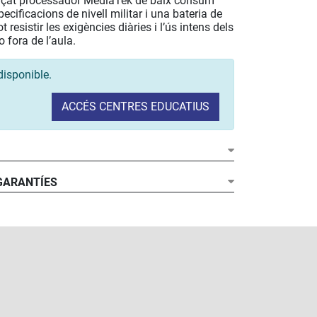
ançat processador MediaTek de baix consum
pecificacions de nivell militar i una bateria de
t resistir les exigències diàries i l’ús intens dels
 fora de l’aula.
disponible.
ACCÉS CENTRES EDUCATIUS
 GARANTÍES