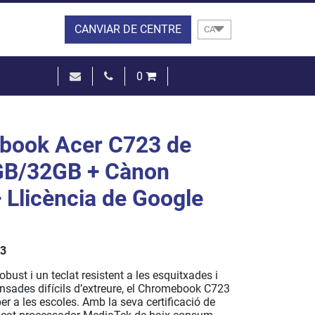
CANVIAR DE CENTRE
CA
0
0,00 €
VEURE EL CISTELL
book Acer C723 de
GB/32GB + Cànon
+ Llicència de Google
3
bust i un teclat resistent a les esquitxades i
nsades difícils d’extreure, el Chromebook C723
per a les escoles. Amb la seva certificació de