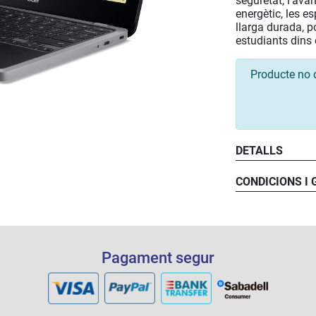
seguretat, l’av
energètic, les es
llarga durada, po
estudiants dins o
Producte no 
DETALLS
CONDICIONS I
Pagament segur