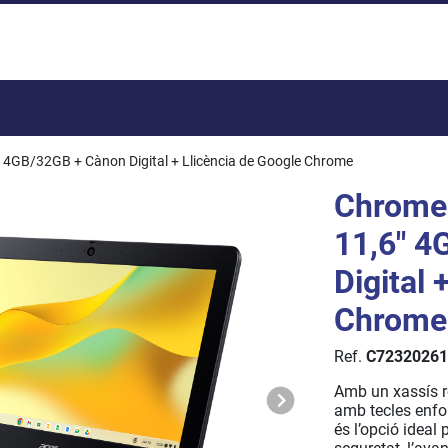
Total:
 4GB/32GB + Cànon Digital + Llicència de Google Chrome
Chrome
11,6" 4
Digital 
Chrome
Ref.
C72320261
Amb un xassís ro
amb tecles enfo
és l’opció ideal 