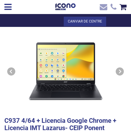
✖
CA
Total:
0,00 €
CANVIAR DE CENTRE
Inici
VEURE EL CISTELL
Inici
>
Botiga online
> C937 4/64 + Licencia Google Chrome + Licencia
Contacte
IMT Lazarus- CEIP Ponent
C937 4/64 + Licencia Google Chrome +
Licencia IMT Lazarus- CEIP Ponent