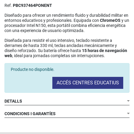
Ref.
PBC937464PONENT
Diseñado para ofrecer un rendimiento fluido y durabilidad militar en
entornos educativos y profesionales. Equipada con
ChromeOS
y un
procesador Intel N150, esta portátil combina eficiencia energética
con una experiencia de usuario optimizada.
Diseñada para resistir el uso intensivo, teclado resistente a
derrames de hasta 330 ml, teclas ancladas mecánicamente y
diseño reforzado. Su batería ofrece hasta
15 horas de navegación
web
, ideal para jornadas completas sin interrupciones.
Producte no disponible.
ACCÉS CENTRES EDUCATIUS
DETALLS
Pantalla:
Procesador:
CONDICIONS I GARANTÍES
Memoria:
Almacenamiento:
64GB SSD
Peso:
Duración de batería: