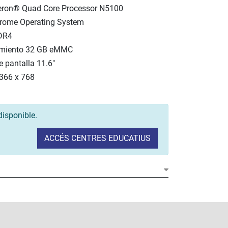
leron® Quad Core Processor N5100
rome Operating System
DR4
miento 32 GB eMMC
 pantalla 11.6"
1366 x 768
disponible.
ACCÉS CENTRES EDUCATIUS