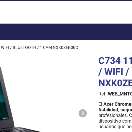
Total:
 / WIFI / BLUETOOTH / 1 CAM NXK0ZEB00C
C734 11
/ WIFI 
NXK0Z
Ref.
WEB_MNTO
El
Acer Chrome
fiabilidad, segu
profesionales. 
dispositivo comp
usuarios que nec