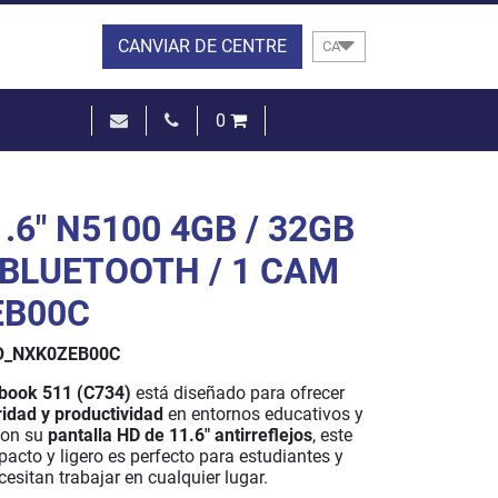
CANVIAR DE CENTRE
CA
0
0,00 €
VEURE EL CISTELL
.6" N5100 4GB / 32GB
/ BLUETOOTH / 1 CAM
EB00C
_NXK0ZEB00C
book 511 (C734)
está diseñado para ofrecer
ridad y productividad
en entornos educativos y
Con su
pantalla HD de 11.6" antirreflejos
, este
acto y ligero es perfecto para estudiantes y
esitan trabajar en cualquier lugar.