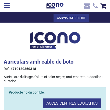
✖
CA
Total:
0,00 €
CANVIAR DE CENTRE
Inici
VEURE EL CISTELL
Inici
>
Botiga online
> Auriculars amb cable de botó
Contacte
Auriculars amb cable de botó
Ref.
4710180360318
Auriculars d'aliatge d'alumini color negre, anti-empremta dactilar i
durador.
Producte no disponible.
ACCÉS CENTRES EDUCATIUS