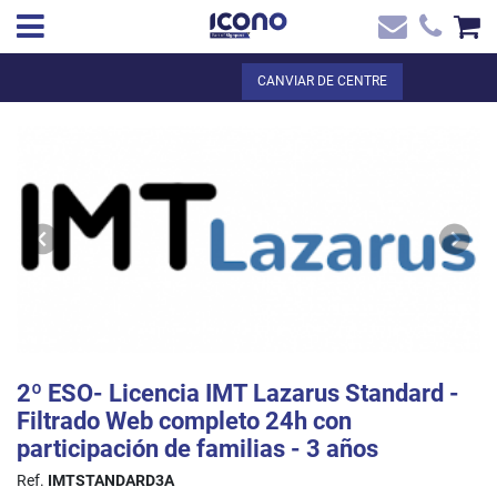
✖
CA
Total:
0,00 €
CANVIAR DE CENTRE
Inici
VEURE EL CISTELL
Inici
>
Botiga online
> 2º ESO- Licencia IMT Lazarus Standard - Filtrado
Contacte
Web completo 24h con participación de familias - 3 años
2º ESO- Licencia IMT Lazarus Standard -
Filtrado Web completo 24h con
participación de familias - 3 años
Ref.
IMTSTANDARD3A